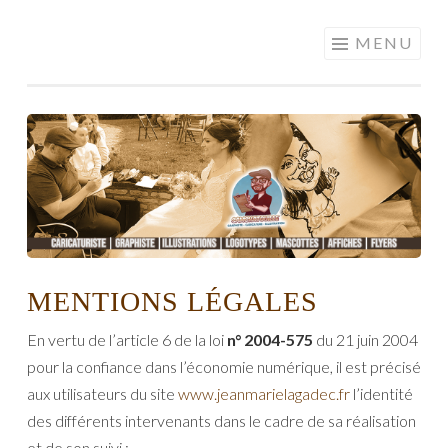
SAMCHATOUILLE
Aller
MENU
| GRAPHISTE |
au
ILLUSTRATEUR |
contenu
CARICATURE
principal
MENTIONS LÉGALES
En vertu de l’article 6 de la loi
n° 2004-575
du 21 juin 2004
pour la confiance dans l’économie numérique, il est précisé
aux utilisateurs du site
www.jeanmarielagadec.fr
l’identité
des différents intervenants dans le cadre de sa réalisation
et de son suivi :